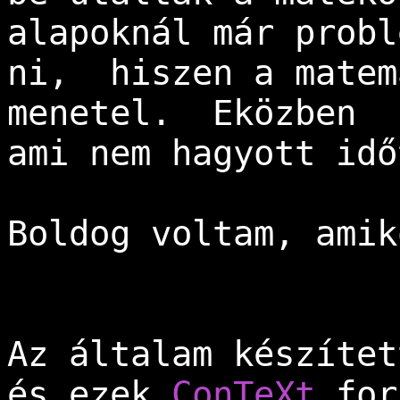
alapoknál már probl
ni,  hiszen a matem
menetel.  Eközben  
ami nem hagyott idő
Boldog voltam, amik
Az általam készítet
és ezek 
ConTeXt
 for