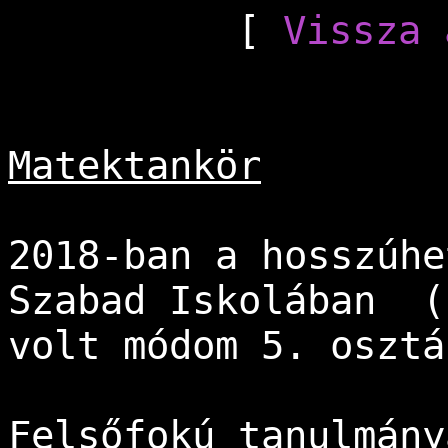
[ 
Vissza 
Matektankör
2018-ban a hosszúhe
Szabad Iskolában  (
volt módom 5. osztá
Felsőfokú tanulmány